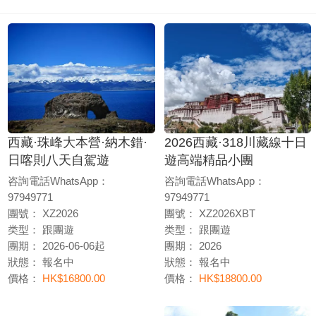
西藏·珠峰大本營·納木錯·
2026西藏·318川藏線十日
日喀則八天自駕遊
遊高端精品小團
咨詢電話WhatsApp：
咨詢電話WhatsApp：
97949771
97949771
團號：
XZ2026
團號：
XZ2026XBT
类型：
跟團遊
类型：
跟團遊
團期：
2026-06-06起
團期：
2026
狀態：
報名中
狀態：
報名中
價格：
HK$16800.00
價格：
HK$18800.00